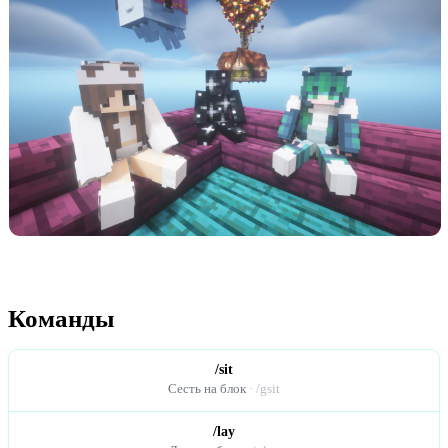
Команды
/sit
Сесть на блок
· /gsit
/lay